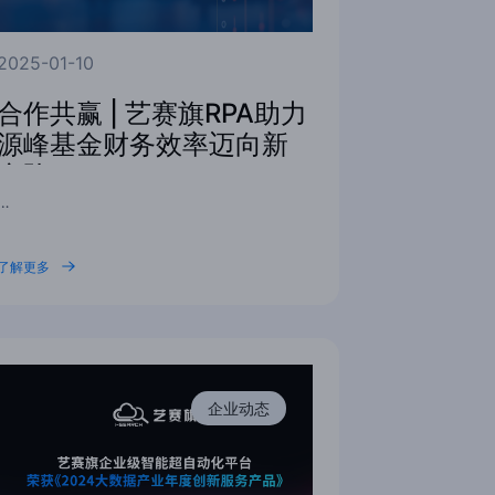
2025-01-10
合作共赢 | 艺赛旗RPA助力
源峰基金财务效率迈向新
台阶
…
了解更多
企业动态