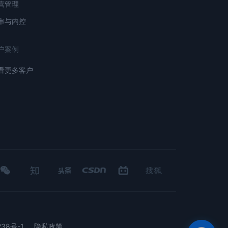
营管理
审与内控
户案例
看更多客户
微
知
头
CSDN
哔
搜
信
乎
条
哩哔哩
狐
238号-1
隐私政策