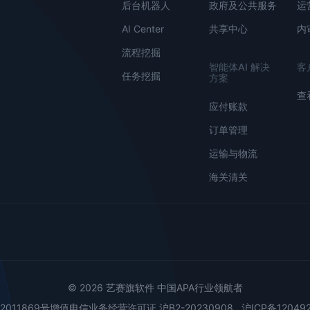
后台机器人
政府及公共服务
运
AI Center
共享中心
内
流程挖掘
智能体AI 解决
客
任务挖掘
方案
查
应付账款
订单管理
运输与物流
海关清关
© 2026 艺赛旗软件 中国APA行业领航者
02011869号增值电信业务经营许可证 沪B2-20230908
沪ICP备12049