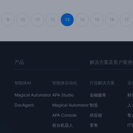
9
10
11
12
13
14
15
16
17
产品
解决方案及客户案例
智能体AI
智能体自动化
行业解决方案
业
Magical Automator
APA Studio
金融服务
财
DocAgent
Magical Automator
制造
人
APA Console
供应链
客
前台机器人
零售
I