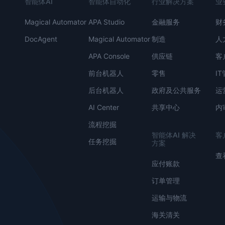
智能体AI
智能体自动化
行业解决方案
业
Magical Automator
APA Studio
金融服务
财
DocAgent
Magical Automator
制造
人
APA Console
供应链
客
前台机器人
零售
I
后台机器人
政府及公共服务
运
AI Center
共享中心
内
流程挖掘
智能体AI 解决
客
任务挖掘
方案
查
应付账款
订单管理
运输与物流
海关清关