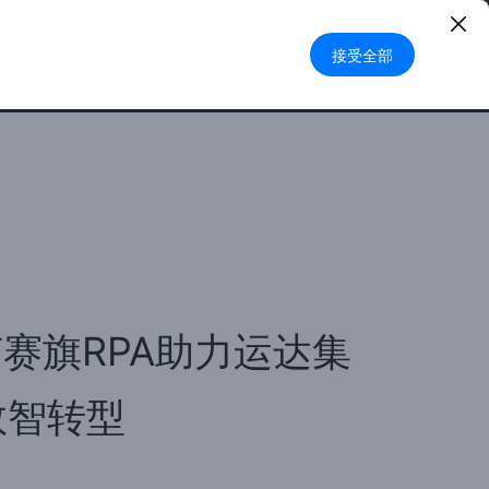
登录
|
注册
中文
接受全部
申请试用
艺赛旗RPA助力运达集
数智转型