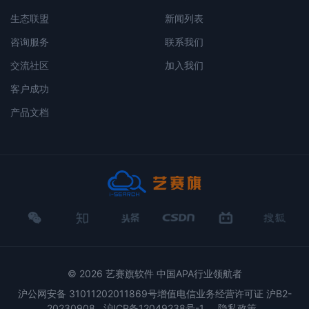
生态联盟
新闻列表
咨询服务
联系我们
交流社区
加入我们
客户成功
产品文档
微
知
头
CSDN
哔
搜
信
乎
条
哩哔哩
狐
© 2026 艺赛旗软件 中国APA行业领航者
沪公网安备 31011202011869号增值电信业务经营许可证 沪B2-
20230908
沪ICP备12049238号-1
隐私政策